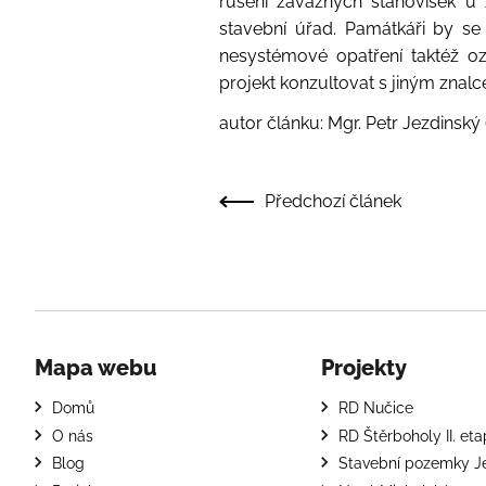
rušení závazných stanovisek 
stavební úřad. Památkáři by s
nesystémové opatření taktéž oz
projekt konzultovat s jiným zna
autor článku: Mgr. Petr Jezdinský
Předchozí článek
Mapa webu
Projekty
Domů
RD Nučice
O nás
RD Štěrboholy II. et
Blog
Stavební pozemky J