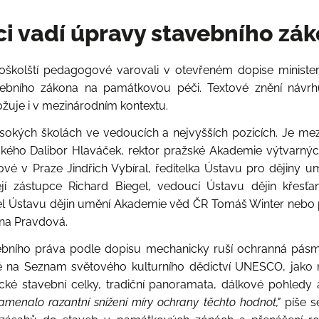
i vadí úpravy stavebního zá
ysokoškolští pedagogové varovali v otevřeném dopise minis
bního zákona na památkovou péči. Textové znění návrh
žuje i v mezinárodním kontextu.
ysokých školách ve vedoucích a nejvyšších pozicích. Je mezi
kého Dalibor Hlaváček, rektor pražské Akademie výtvarnýc
 v Praze Jindřich Vybíral, ředitelka Ústavu pro dějiny uměn
jí zástupce Richard Biegel, vedoucí Ústavu dějin křesťa
editel Ústavu dějin umění Akademie věd ČR Tomáš Winter neb
na Pravdová.
vebního práva podle dopisu mechanicky ruší ochranná pás
é na Seznam světového kulturního dědictví UNESCO, jako 
é stavební celky, tradiční panoramata, dálkové pohledy a
menalo razantní snížení míry ochrany těchto hodnot,"
píše s