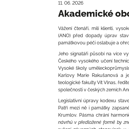
11. 06. 2026
Akademické obc
Vážení čtenáři, milí klienti, v
(ANO) před dopady úprav stave
památkovou péči oslabuje a ohro
Jeho signatáři působí na více v
Českého vysokého učení technic
Vysoké školy uměleckoprůmyslové
Karlovy Marie Rakušanová a je
teologické fakulty Vít Vlnas, ř
společnosti v českých zemích An
Legislativní úpravy kodexu sta
Patří mezi ně i památky zapsan
Krumlov. Pásma chrání harmonick
návrhů v předložené formě by zna