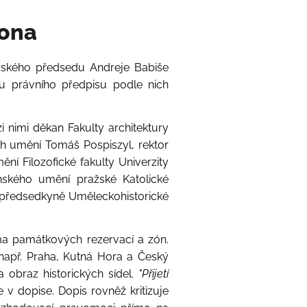
kona
terského předsedu Andreje Babiše
u právního předpisu podle nich
 nimi děkan Fakulty architektury
h umění Tomáš Pospiszyl, rektor
í Filozofické fakulty Univerzity
nského umění pražské Katolické
o předsedkyně Uměleckohistorické
ma památkových rezervací a zón.
např. Praha, Kutná Hora a Český
 obraz historických sídel.
"Přijetí
e v dopise. Dopis rovněž kritizuje