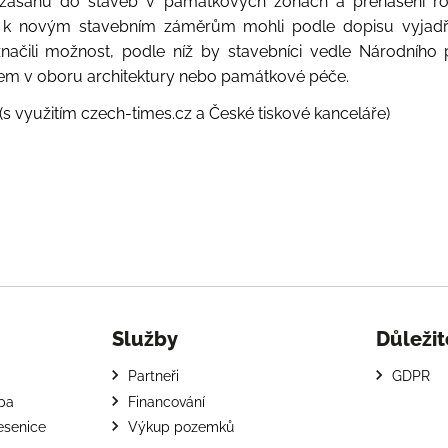
u zásahů do staveb v památkových zónách a přenášení r
e k novým stavebním záměrům mohli podle dopisu vyjadřov
načili možnost, podle níž by stavebníci vedle Národníh
lcem v oboru architektury nebo památkové péče.
 (s využitím czech-times.cz a České tiskové kanceláře)
Služby
Důležit
Partneři
GDPR
apa
Financování
esenice
Výkup pozemků