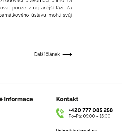
ozhodovací pravomoci přímo na
at pouze v nejranější fázi. Za
o památkového ústavu mohli svůj
Další článek
é informace
Kontakt
+420 777 085 258
Po–Pá: 09:00 – 16:00
living@jurisreal.cz